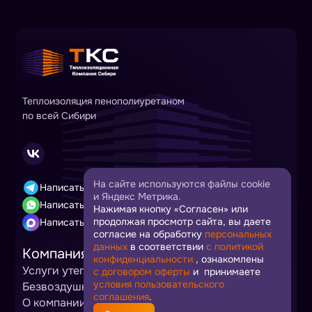
Теплоизоляция пенополиуретаном
по всей Сибири
На сайте используются файлы cookie
Написать в Telegram
и Яндекс Метрика.
Написать в Whatsapp
Нажимая кнопку «Согласен» или
продолжая просмотр сайта, вы даете
Написать в Max
согласие на обработку
персональных
данных
в соответствии
с политикой
Компания
конфиденциальности
, ознакомлены
Услуги утепления
Компоненты ППУ
с договором оферты
и принимаете
условия пользовательского
Безвоздушная покраска
Цены
Статьи
Фотогалерея
соглашения
.
О компании
Контакты