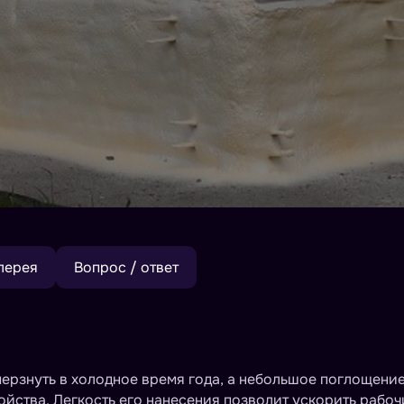
лерея
Вопрос / ответ
ерзнуть в холодное время года, а небольшое поглощени
йства. Легкость его нанесения позволит ускорить рабоч