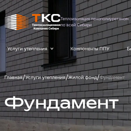
Теплоизоляция пенополиуретаном
по всей Сибири
Услуги утепления
Компоненты ППУ
Б
/
/
/
Главная
Услуги утепления
Жилой фонд
Фундамент
Фундамент