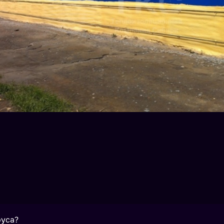
руса?