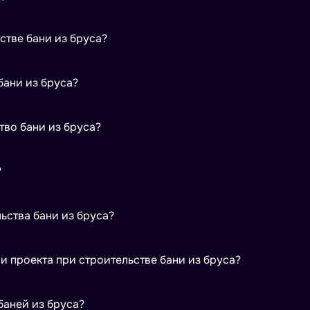
орошо держит тепло при правильном утеплении. Дерево создаёт
стве бани из бруса?
авнению со многими другими материалами строительство обычн
брус, утеплитель для межвенцовых швов (джут/лён), антисепти
бани из бруса?
материалы для кровли, паро- и гидроизоляцию. Для внутренних зон
ка, устройство фундамента, сборку коробки, монтаж кровли,
тво бани из бруса?
етрия сборки, качественная герметизация швов и защита древес
«под крышу», а «под ключ» может занять 1–3 месяца в зависимост
?
енерии. Индивидуальные проекты и нестандартная отделка
ыкания и межвенцовые швы. Необходимо сочетать теплоизоляцию 
ьства бани из бруса?
жать конденсата и сырости. Для долговечности важно
рунтовых вод, глубине промерзания и весу конструкции. Для
 проекта при строительстве бани из бруса?
ли мелкозаглублённый ленточный вариант; для сложных грунтов 
омната отдыха, терраса), размеры, расположение окон/дверей, т
баней из бруса?