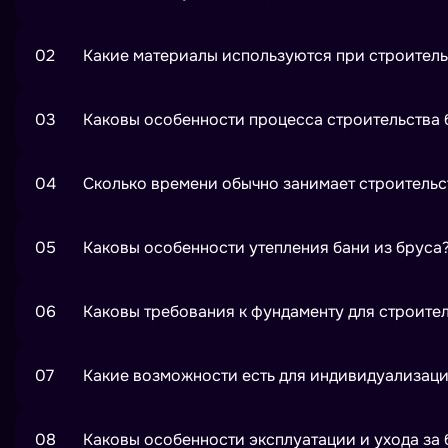
Баня из бруса экологична, быстро прогревается и х
02
Какие материалы используются при строитель
комфортный микроклимат и «дышащие» стены. По ср
проходит быстрее, а внешний вид остаётс
Обычно используют профилированный или строганый 
03
Каковы особенности процесса строительства 
и огнебиозащиту, крепёж (нагели, анкеры, метизы), 
дополнительно применяют вагонку
Процесс включает проектирование, подготовку участ
04
Сколько времени обычно занимает строительс
утепление и инженерные работы. Важны точная геом
от влаги. После основных работ выпол
В среднем — от 3 до 8 недель для типового проекта 
05
Каковы особенности утепления бани из бруса
от площади, комплектации, сезона и сложности инж
увеличивают срок.
Ключевые зоны — парная, потолок, пол, углы, прим
06
Каковы требования к фундаменту для строител
грамотной пароизоляцией и вентиляцией, чтобы избе
минимизировать «мостики холода» и обеспечить
Фундамент подбирают по геологии участка, уровню г
07
Какие возможности есть для индивидуализации
небольших бань часто применяют свайно-винтовой и
более усиленные решения. Обязательно:
Можно адаптировать планировку (парная, моечная, к
08
Каковы особенности эксплуатации и ухода за 