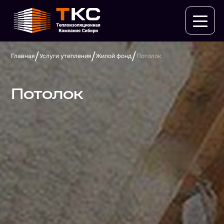
/
/
/
Главная
Услуги утепления
Жилой фонд
Потолок
Потолок